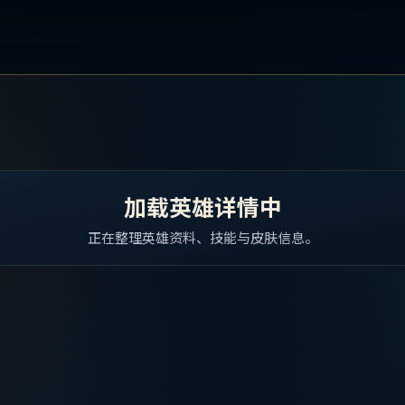
加载英雄详情中
正在整理英雄资料、技能与皮肤信息。