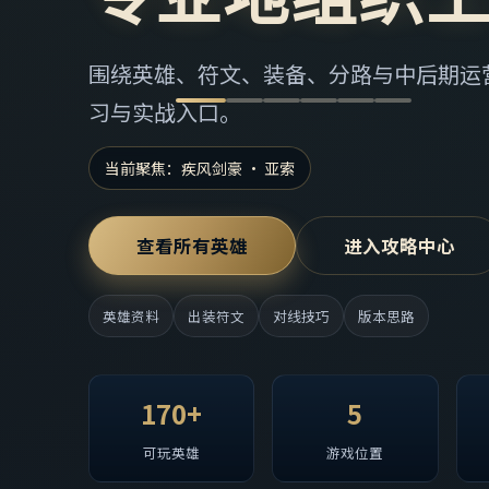
围绕英雄、符文、装备、分路与中后期运营，
习与实战入口。
当前聚焦：
疾风剑豪
· 亚索
查看所有英雄
进入攻略中心
英雄资料
出装符文
对线技巧
版本思路
170+
5
可玩英雄
游戏位置